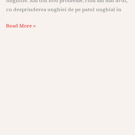
unghiile. Am din nou probleme, cum am mai avut,
cu desprinderea unghiei de pe patul unghial în
Read More »
Comunicarea
și
gestionarea
conflictelor
în
cuplu