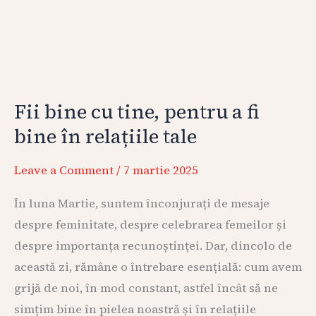
tale
Fii bine cu tine, pentru a fi
bine în relațiile tale
Leave a Comment
/
7 martie 2025
În luna Martie, suntem înconjurați de mesaje
despre feminitate, despre celebrarea femeilor și
despre importanța recunoștinței. Dar, dincolo de
această zi, rămâne o întrebare esențială: cum avem
grijă de noi, în mod constant, astfel încât să ne
simțim bine în pielea noastră și în relațiile