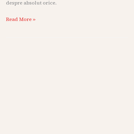
despre absolut orice.
Read More »
Cum
îți
alegi
un
psihoterapeut?