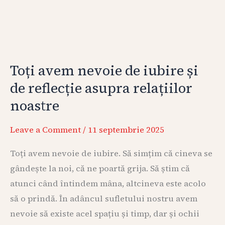
noastre
Toți avem nevoie de iubire și
de reflecție asupra relațiilor
noastre
Leave a Comment
/
11 septembrie 2025
Toți avem nevoie de iubire. Să simțim că cineva se
gândește la noi, că ne poartă grija. Să știm că
atunci când întindem mâna, altcineva este acolo
să o prindă. În adâncul sufletului nostru avem
nevoie să existe acel spațiu și timp, dar și ochii