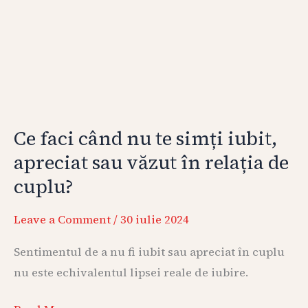
sau
văzut
în
relația
de
cuplu?
Ce faci când nu te simți iubit,
apreciat sau văzut în relația de
cuplu?
Leave a Comment
/
30 iulie 2024
Sentimentul de a nu fi iubit sau apreciat în cuplu
nu este echivalentul lipsei reale de iubire.