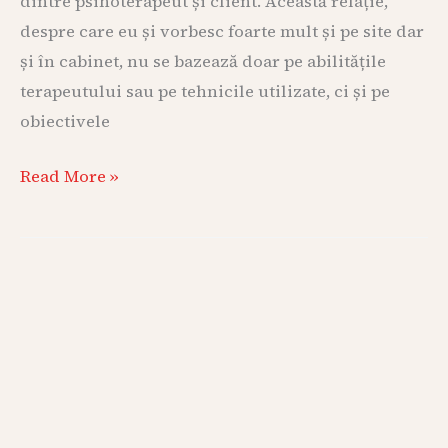
dintre psihoterapeut și client. Această relație,
despre care eu și vorbesc foarte mult și pe site dar
și în cabinet, nu se bazează doar pe abilitățile
terapeutului sau pe tehnicile utilizate, ci și pe
obiectivele
Read More »
Cum
e
scris
în
stele