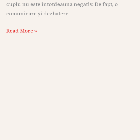
cuplu nu este întotdeauna negativ. De fapt, o
comunicare și dezbatere
Read More »
Obiectivele
eficiente
și
implicarea
activă
în
psihoterapie