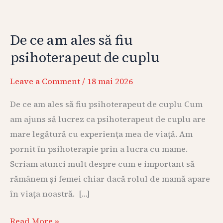
De
ce
De ce am ales să fiu
am
psihoterapeut de cuplu
ales
să
Leave a Comment
/
18 mai 2026
fiu
psihoterapeut
De ce am ales să fiu psihoterapeut de cuplu Cum
de
am ajuns să lucrez ca psihoterapeut de cuplu are
cuplu
mare legătură cu experiența mea de viață. Am
pornit în psihoterapie prin a lucra cu mame.
Scriam atunci mult despre cum e important să
rămânem și femei chiar dacă rolul de mamă apare
în viața noastră. […]
Read More »