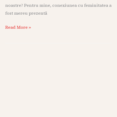
noastre? Pentru mine, conexiunea cu feminitatea a
fost mereu prezentă
Read More »
Ce
faci
când
nu
te
simți
iubit,
apreciat