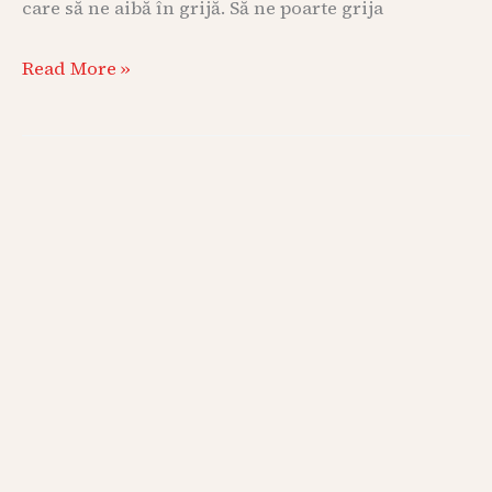
care să ne aibă în grijă. Să ne poarte grija
Read More »
Fii
bine
cu
tine,
pentru
a
fi
bine
în
relațiile