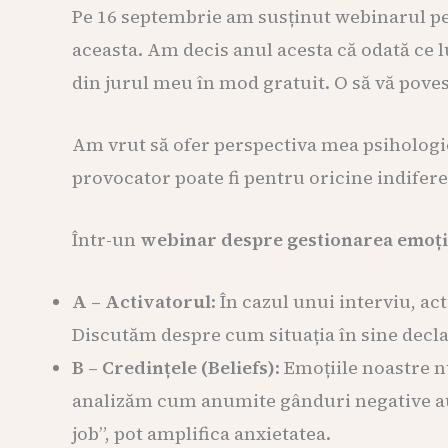
Pe 16 septembrie am susținut webinarul pe 
aceasta. Am decis anul acesta că odată ce l
din jurul meu în mod gratuit. O să vă povest
Am vrut să ofer perspectiva mea psihologică
provocator poate fi pentru oricine indifere
Într-un
webinar despre gestionarea emoții
A – Activatorul
: În cazul unui interviu, ac
Discutăm despre cum situația în sine decla
B – Credințele (Beliefs)
: Emoțiile noastre n
analizăm cum anumite gânduri negative auto
job”, pot amplifica anxietatea.