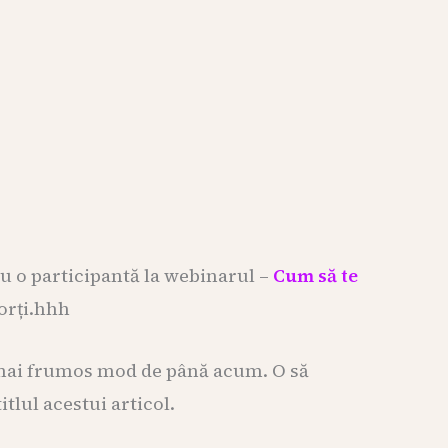
cu o participantă la webinarul –
Cum să te
sorți.hhh
l mai frumos mod de până acum. O să
tlul acestui articol.