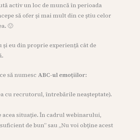
ută activ un loc de muncă în perioada
cepe să ofer și mai mult din ce știu celor
a. 🙂
 și eu din proprie experiență cât de
ă.
lace să numesc
ABC-ul emoțiilor
:
ea cu recrutorul, întrebările neașteptate).
e acea situație. În cadrul webinarului,
uficient de bun” sau „Nu voi obține acest