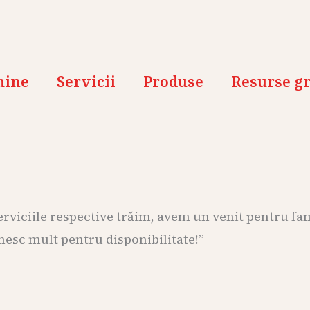
mine
Servicii
Produse
Resurse gr
 serviciile respective trăim, avem un venit pentru fa
mesc mult pentru disponibilitate!”