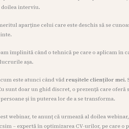
l doilea interviu.
 meritul aparține celui care este deschis să se cunoa
inte.
am împlinită când o tehnică pe care o aplicam în c
lucrurile așa.
 acum este atunci când văd
reușitele clienților mei
.
or. Eu sunt doar un ghid discret, o prezență care ofer
 persoane și în puterea lor de a se transforma.
cest webinar, te anunț că urmează al doilea webinar
acsim
– expertă în optimizarea CV-urilor, pe care o pu