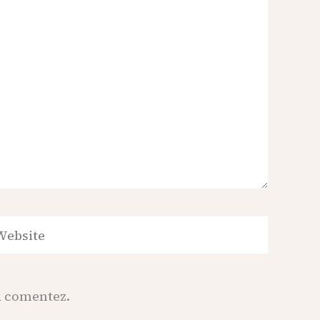
bsite
să comentez.