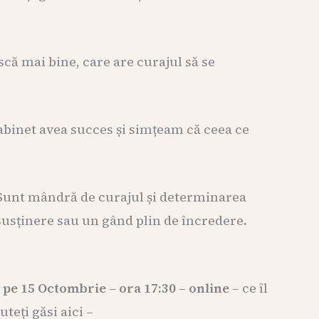
scă mai bine, care are curajul să se
abinet avea succes și simțeam că ceea ce
 Sunt mândră de curajul și determinarea
ă susținere sau un gând plin de încredere.
,
pe 15 Octombrie – ora 17:30
–
online
– ce îl
teți găsi aici –