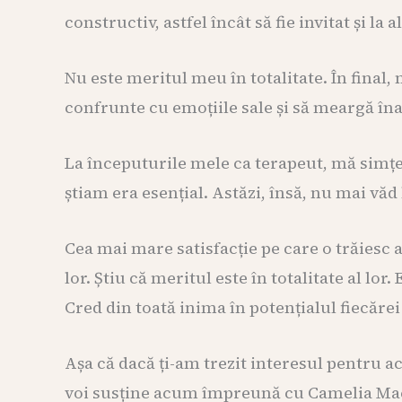
constructiv, astfel încât să fie invitat și la a
Nu este meritul meu în totalitate. În final,
confrunte cu emoțiile sale și să meargă îna
La începuturile mele ca terapeut, mă simțe
știam era esențial. Astăzi, însă, nu mai văd 
Cea mai mare satisfacție pe care o trăiesc
lor. Știu că meritul este în totalitate al l
Cred din toată inima în potențialul fiecărei
Așa că dacă ți-am trezit interesul pentru a
voi susține acum împreună cu Camelia M