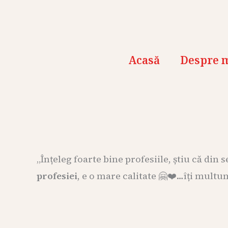
Skip
to
content
Acasă
Despre 
„Înțeleg foarte bine profesiile, știu că din
profesiei
, e o mare calitate 🤗❤️…îți multu