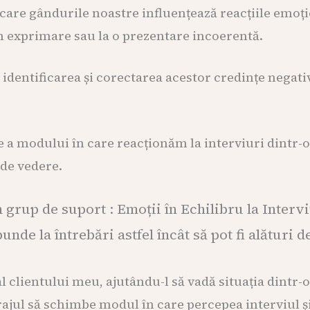
 care gândurile noastre influențează reacțiile emo
în exprimare sau la o prezentare incoerentă.
identificarea și corectarea acestor credințe negativ
 a modului în care reacționăm la interviuri dintr-o
 de vedere.
grup de suport : Emoții în Echilibru la Interv
unde la întrebări astfel încât să pot fi alături 
clientului meu, ajutându-l să vadă situația dintr-o
rajul să schimbe modul în care percepea interviul și