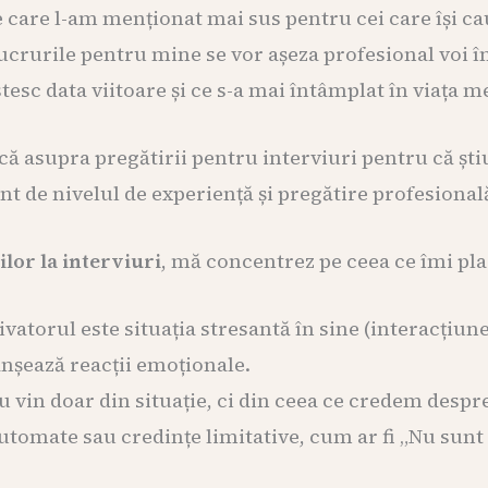
care l-am menționat mai sus pentru cei care își ca
ucrurile pentru mine se vor așeza profesional voi în
esc data viitoare și ce s-a mai întâmplat în viața me
 asupra pregătirii pentru interviuri pentru că știu
nt de nivelul de experiență și pregătire profesional
lor la interviuri
, mă concentrez pe ceea ce îmi p
tivatorul este situația stresantă în sine (interacțiun
nșează reacții emoționale.
u vin doar din situație, ci din ceea ce credem despr
mate sau credințe limitative, cum ar fi „Nu sunt s