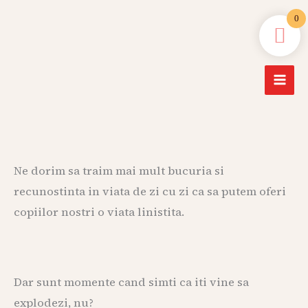
Skip
Main
0
to
Men
content
Ne dorim sa traim mai mult bucuria si
recunostinta in viata de zi cu zi ca sa putem oferi
copiilor nostri o viata linistita.
Dar sunt momente cand simti ca iti vine sa
explodezi, nu?