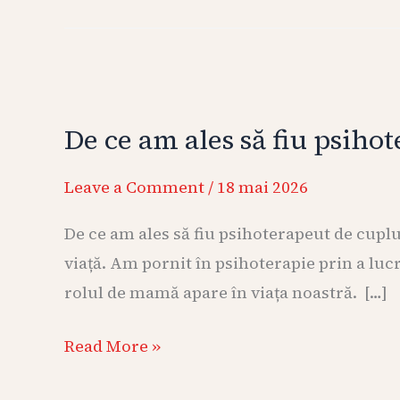
De
ce
De ce am ales să fiu psiho
am
ales
Leave a Comment
/
18 mai 2026
să
fiu
De ce am ales să fiu psihoterapeut de cup
psihoterapeut
viață. Am pornit în psihoterapie prin a l
de
rolul de mamă apare în viața noastră. […]
cuplu
Read More »