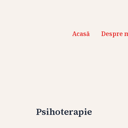
Skip
to
content
Acasă
Despre 
Psihoterapie