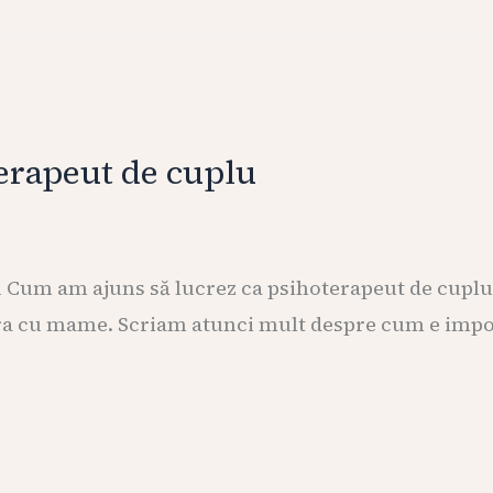
terapeut de cuplu
lu Cum am ajuns să lucrez ca psihoterapeut de cupl
ucra cu mame. Scriam atunci mult despre cum e imp