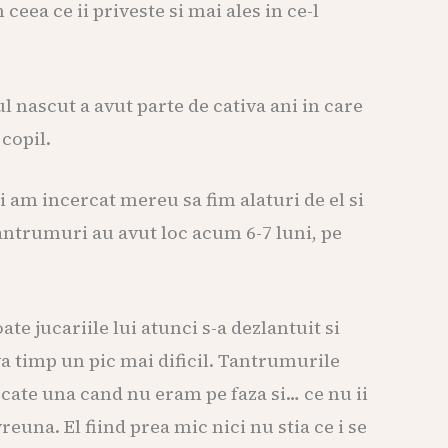
ea ce ii priveste si mai ales in ce-l
ul nascut a avut parte de cativa ani in care
 copil.
i am incercat mereu sa fim alaturi de el si
antrumuri au avut loc acum 6-7 luni, pe
e jucariile lui atunci s-a dezlantuit si
a timp un pic mai dificil. Tantrumurile
 cate una cand nu eram pe faza si… ce nu ii
una. El fiind prea mic nici nu stia ce i se