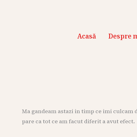
Skip
to
content
Acasă
Despre 
Ma gandeam astazi in timp ce imi culcam dr
pare ca tot ce am facut diferit a avut efect.