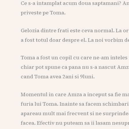
Ce s-a intamplat acum doua saptamani? Am fa
priveste pe Toma.
Gelozia dintre frati este ceva normal. La ori
a fost totul doar despre el. La noi vorbim de
Toma a fost un copil cu care ne-am inteles 
chiar pot spune ca pana nu s-a nascut Amza
cand Toma avea 2ani si 9luni.
Momentul in care Amza a inceput sa fie mai 
furia lui Toma. Inainte sa facem schimbari
apareau mult mai frecvent si ne surprindea 
facea. Efectiv nu puteam sa ii lasam nesupr