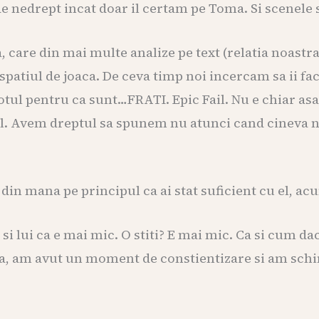
e nedrept incat doar il certam pe Toma. Si scenele s
 care din mai multe analize pe text (relatia noastra
spatiul de joaca. De ceva timp noi incercam sa ii fa
totul pentru ca sunt…FRATI. Epic Fail. Nu e chiar as
l. Avem dreptul sa spunem nu atunci cand cineva ne
l din mana pe principul ca ai stat suficient cu el, ac
 si lui ca e mai mic. O stiti? E mai mic. Ca si cum da
i. Da, am avut un moment de constientizare si am sch