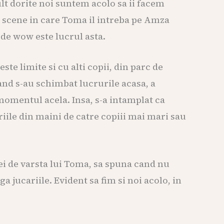
lt dorite noi suntem acolo sa ii facem
la scene in care Toma il intreba pe Amza
t de wow este lucrul asta.
e limite si cu alti copii, din parc de
and s-au schimbat lucrurile acasa, a
 momentul acela. Insa, s-a intamplat ca
ariile din maini de catre copiii mai mari sau
cei de varsta lui Toma, sa spuna cand nu
a jucariile. Evident sa fim si noi acolo, in