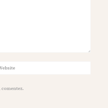
bsite
să comentez.