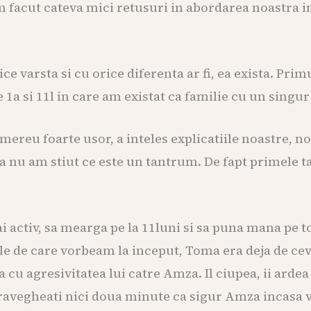
cut cateva mici retusuri in abordarea noastra in ce
ce varsta si cu orice diferenta ar fi, ea exista. Prim
 1a si 11l in care am existat ca familie cu un singur
mereu foarte usor, a inteles explicatiile noastre, no
 nu am stiut ce este un tantrum. De fapt primele t
activ, sa mearga pe la 11luni si sa puna mana pe toat
le de care vorbeam la inceput, Toma era deja de cev
cu agresivitatea lui catre Amza. Il ciupea, ii ardea
avegheati nici doua minute ca sigur Amza incasa vre