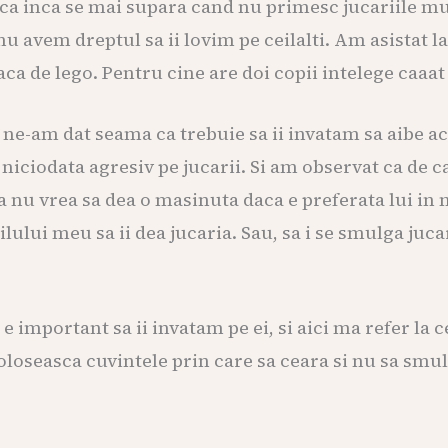
daca inca se mai supara cand nu primesc jucariile mu
nu avem dreptul sa ii lovim pe ceilalti. Am asistat 
laca de lego. Pentru cine are doi copii intelege caaa
e-am dat seama ca trebuie sa ii invatam sa aibe acest
iciodata agresiv pe jucarii. Si am observat ca de c
a nu vrea sa dea o masinuta daca e preferata lui in
ilului meu sa ii dea jucaria. Sau, sa i se smulga juc
important sa ii invatam pe ei, si aici ma refer la 
foloseasca cuvintele prin care sa ceara si nu sa smulg