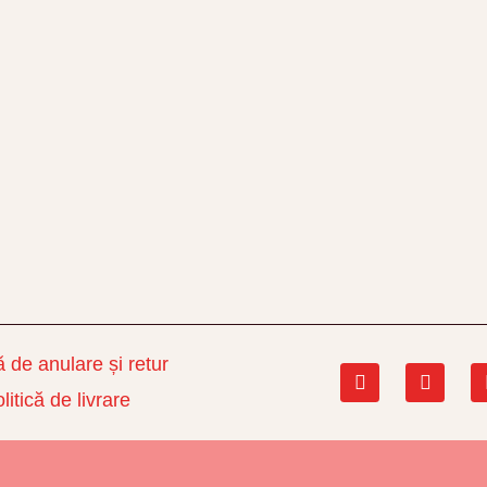
ă de anulare și retur
F
L
a
i
litică de livrare
c
n
e
k
b
e
o
d