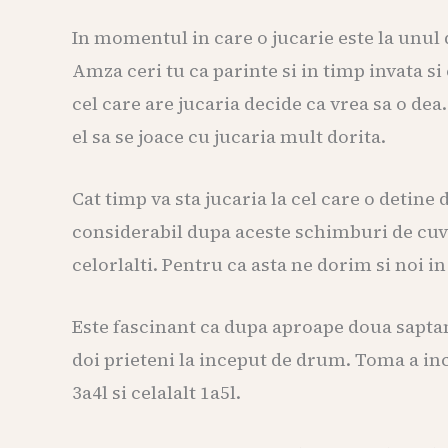
In momentul in care o jucarie este la unul d
Amza ceri tu ca parinte si in timp invata 
cel care are jucaria decide ca vrea sa o dea
el sa se joace cu jucaria mult dorita.
Cat timp va sta jucaria la cel care o detine
considerabil dupa aceste schimburi de cuvi
celorlalti. Pentru ca asta ne dorim si noi in
Este fascinant ca dupa aproape doua saptam
doi prieteni la inceput de drum. Toma a in
3a4l si celalalt 1a5l.