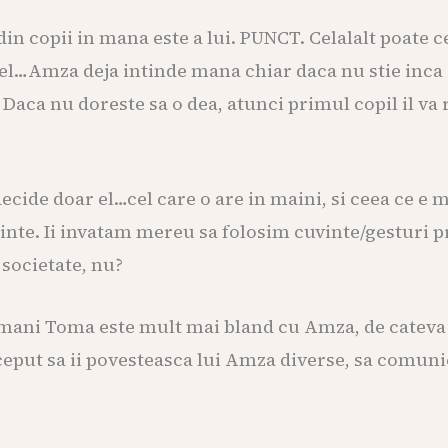
in copii in mana este a lui. PUNCT. Celalalt poate ce
si el…Amza deja intinde mana chiar daca nu stie inca
. Daca nu doreste sa o dea, atunci primul copil il va 
 decide doar el…cel care o are in maini, si ceea ce e
nte. Ii invatam mereu sa folosim cuvinte/gesturi pr
 societate, nu?
ani Toma este mult mai bland cu Amza, de cateva zi
ceput sa ii povesteasca lui Amza diverse, sa comun