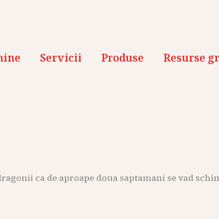
mine
Servicii
Produse
Resurse gr
agonii ca de aproape doua saptamani se vad schimba